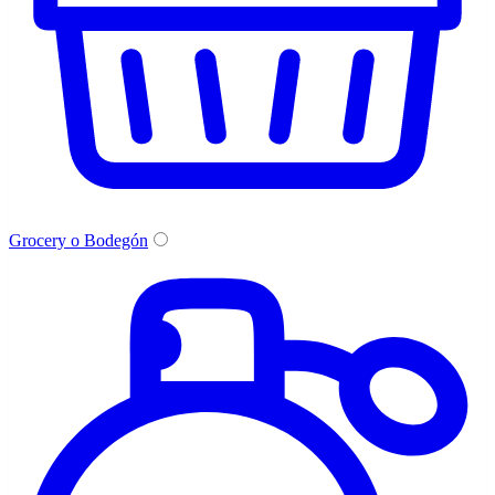
Grocery o Bodegón