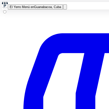
El Yerro Menú en
Guanabacoa, Cuba