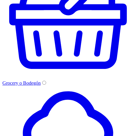
Grocery o Bodegón