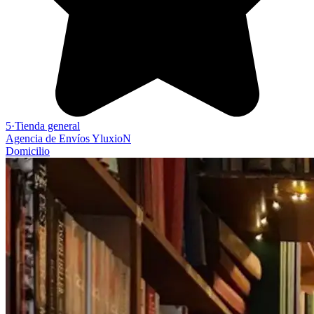
5
·
Tienda general
Agencia de Envíos YluxioN
Domicilio