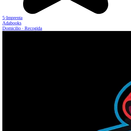
5
·
Imprenta
Adabooks
Domicilio
·
Recogida